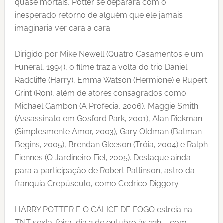
quase mortais, Potter se deparará com o
inesperado retorno de alguém que ele jamais
imaginaria ver cara a cara.
Dirigido por Mike Newell (Quatro Casamentos e um
Funeral, 1994), o filme traz a volta do trio Daniel
Radcliffe (Harry), Emma Watson (Hermione) e Rupert
Grint (Ron), além de atores consagrados como
Michael Gambon (A Profecia, 2006), Maggie Smith
(Assassinato em Gosford Park, 2001), Alan Rickman
(Simplesmente Amor, 2003), Gary Oldman (Batman
Begins, 2005), Brendan Gleeson (Tróia, 2004) e Ralph
Fiennes (O Jardineiro Fiel, 2005). Destaque ainda
para a participação de Robert Pattinson, astro da
franquia Crepúsculo, como Cedrico Diggory.
HARRY POTTER E O CÁLICE DE FOGO estreia na
TNT sexta-feira, dia 2 de outubro,às 22h – com