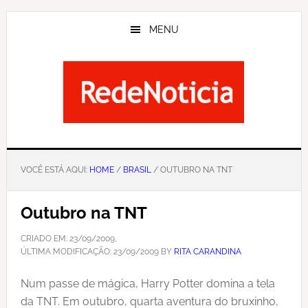
Skip
to
MENU
main
content
VOCÊ ESTÁ AQUI:
HOME
/
BRASIL
/ OUTUBRO NA TNT
Outubro na TNT
CRIADO EM:
23/09/2009
,
ÚLTIMA MODIFICAÇÃO:
23/09/2009
BY
RITA CARANDINA
Num passe de mágica, Harry Potter domina a tela
da TNT. Em outubro, quarta aventura do bruxinho,