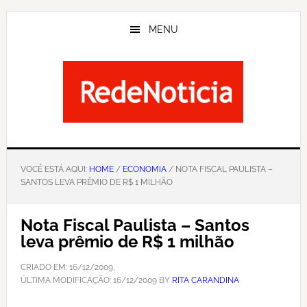
Skip
to
MENU
main
content
VOCÊ ESTÁ AQUI:
HOME
/
ECONOMIA
/ NOTA FISCAL PAULISTA –
SANTOS LEVA PRÊMIO DE R$ 1 MILHÃO
Nota Fiscal Paulista – Santos
leva prêmio de R$ 1 milhão
CRIADO EM:
16/12/2009
,
ÚLTIMA MODIFICAÇÃO:
16/12/2009
BY
RITA CARANDINA