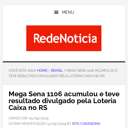
Skip
to
MENU
main
content
VOCÊ ESTÁ AQUI:
HOME
/
BRASIL
/ MEGA SENA 1106 ACUMULOU E
TEVE RESULTADO DIVULGADO PELA LOTERIA CAIXA NO RS
Mega Sena 1106 acumulou e teve
resultado divulgado pela Loteria
Caixa no RS
CRIADO EM:
05/09/2009
,
ÚLTIMA MODIFICAÇÃO:
14/09/2009
BY
RITA CARANDINA