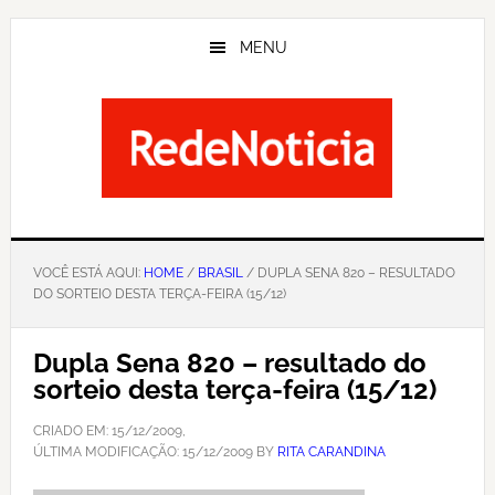
Skip
to
MENU
main
content
VOCÊ ESTÁ AQUI:
HOME
/
BRASIL
/ DUPLA SENA 820 – RESULTADO
DO SORTEIO DESTA TERÇA-FEIRA (15/12)
Dupla Sena 820 – resultado do
sorteio desta terça-feira (15/12)
CRIADO EM:
15/12/2009
,
ÚLTIMA MODIFICAÇÃO:
15/12/2009
BY
RITA CARANDINA