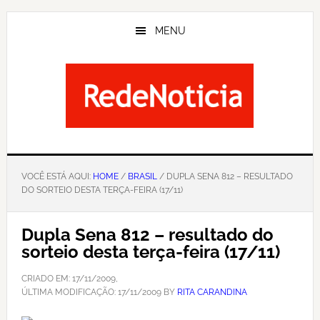
Skip
to
MENU
main
content
VOCÊ ESTÁ AQUI:
HOME
/
BRASIL
/ DUPLA SENA 812 – RESULTADO
DO SORTEIO DESTA TERÇA-FEIRA (17/11)
Dupla Sena 812 – resultado do
sorteio desta terça-feira (17/11)
CRIADO EM:
17/11/2009
,
ÚLTIMA MODIFICAÇÃO:
17/11/2009
BY
RITA CARANDINA