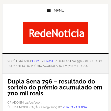
Skip
to
MENU
main
content
VOCÊ ESTÁ AQUI:
HOME
/
BRASIL
/ DUPLA SENA 796 – RESULTADO
DO SORTEIO DO PRÊMIO ACUMULADO EM 700 MIL REAIS
Dupla Sena 796 – resultado do
sorteio do prêmio acumulado em
700 mil reais
CRIADO EM:
22/09/2009
,
ÚLTIMA MODIFICAÇÃO:
22/09/2009
BY
RITA CARANDINA