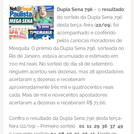
Dupla Sena 796
– o
resultado
do sorteio da Dupla Sena 796
desta terça-feira (
22/09
), foi
acompanhado e conferido
pelos cariocas moradores de
Mesquita. O prêmio da Dupla Sena 796, sorteada no
Rio de Janeiro, estava acumulado e estimado em
700 mil reais. No sorteio do dia 18 de setembro,
ninguém acertou seis dezenas, mas 28 apostadores
acertaram 5 dezenas e receberam
aproximadamente três mil e quatrocentos reais
cada. Mais de mil e novecentos apostadores
acertaram 4 dezenas e receberam R$ 71,66.
Confira o resultado da Dupla Sena 796 desta terça-
feira (22/09) – Primeiro sorteio
01 11 29 36 37 49
e segundo sorteio
04 08 17 35 37 45.
Nenhum