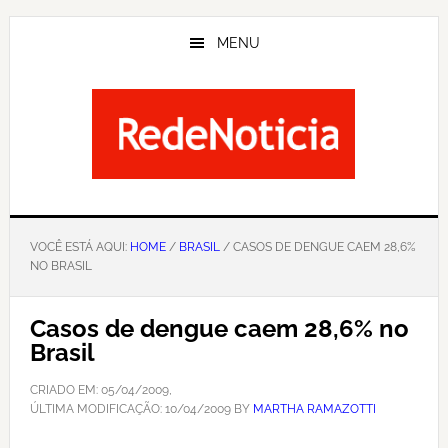
Skip
to
MENU
main
content
VOCÊ ESTÁ AQUI:
HOME
/
BRASIL
/ CASOS DE DENGUE CAEM 28,6%
NO BRASIL
Casos de dengue caem 28,6% no
Brasil
CRIADO EM:
05/04/2009
,
ÚLTIMA MODIFICAÇÃO:
10/04/2009
BY
MARTHA RAMAZOTTI